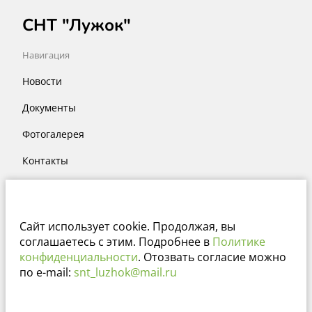
СНТ "Лужок"
Навигация
Новости
Документы
Фотогалерея
Контакты
Месторасположение
Тульская обл. Заокский р-н
Сайт использует cookie. Продолжая, вы
соглашаетесь с этим. Подробнее в
Политике
Сайт работает на платформе
конфиденциальности
. Отозвать согласие можно
по e-mail:
snt_luzhok@mail.ru
sntclub.ru