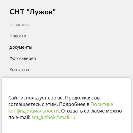
СНТ "Лужок"
Навигация
Новости
Документы
Фотогалерея
Контакты
Месторасположение
Тульская обл. Заокский р-н
Сайт использует cookie. Продолжая, вы
соглашаетесь с этим. Подробнее в
Политике
Сайт работает на платформе
конфиденциальности
. Отозвать согласие можно
по e-mail:
snt_luzhok@mail.ru
sntclub.ru