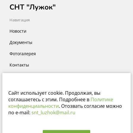
СНТ "Лужок"
Навигация
Новости
Документы
Фотогалерея
Контакты
Месторасположение
Тульская обл. Заокский р-н
Сайт использует cookie. Продолжая, вы
соглашаетесь с этим. Подробнее в
Политике
Сайт работает на платформе
конфиденциальности
. Отозвать согласие можно
по e-mail:
snt_luzhok@mail.ru
sntclub.ru